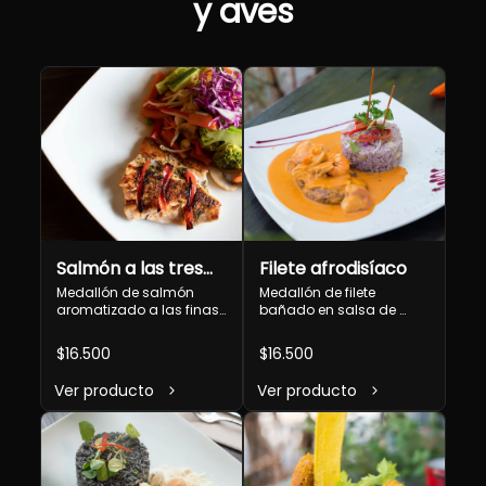
y aves
Salmón a las tres
Filete afrodisíaco
hierbas
Medallón de salmón 
Medallón de filete 
aromatizado a las finas 
bañado en salsa de 
hierbas de eneldo, 
camarones, ostiones y 
estragón y romero 
locos (en estación) 
$16.500
$16.500
acompañado con 
acompañado con arroz 
panaché de verduras
olivar
Ver producto
Ver producto