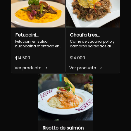
Fetuccini
Chaufa tres
huancaína
sabores
Fetuccini en salsa 
Carne de vacuno, pollo y 
huancaína montado en 
camarón salteados al 
lomo salteado
wok con arroz, pimentón, 
cebollín y tortilla de 
$14.500
$14.000
huevo
Ver producto
Ver producto
Risotto de salmón