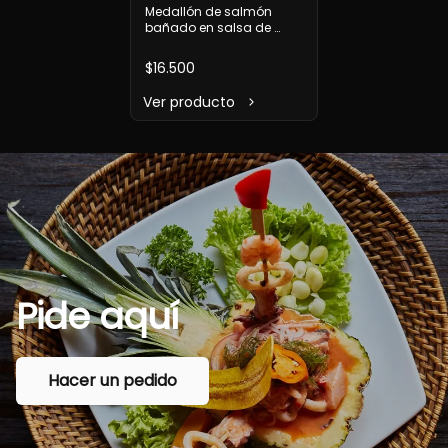
Medallón de salmón 
bañado en salsa de 
camarones y jaibas
$16.500
Ver producto
Pide
aquí
Hacer un pedido