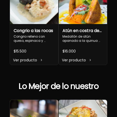
Congrio a las rocas
Atún en costra de
quinua (agridulce)
Congrio relleno con 
Medallón de atún 
queso, espinaca y 
apanado a la quinua 
champiñón bañado en 
con puré de camote y 
salsa de camarón, locos 
bañado en salsa de 
$15.500
$16.000
y ostiones al estragón, 
maracuyá
acompañado de arroz 
Ver producto
Ver producto
con tinta de calamar
Lo Mejor de lo nuestro