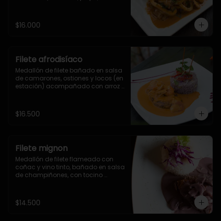
calamar y ostión) acompañado 
con arroz blanco.
$16.000
Filete afrodisíaco
Medallón de filete bañado en salsa 
de camarones, ostiones y locos (en 
estación) acompañado con arroz 
olivar
$16.500
Filete mignon
Medallón de filete flameado con 
coñac y vino tinto, bañado en salsa 
de champiñones, con tocino 
crocante y acompañado con arroz.
$14.500