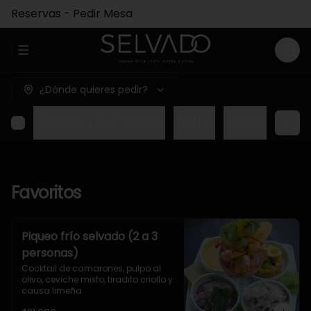
Reservas - Pedir Mesa
Abrir menu de navegación
Logi
¿Dónde quieres pedir?
opas
Ensaladas y guarniciones
Postres
Líquidos
Favoritos
Piqueo frío selvado (2 a 3
personas)
Cocktail de camarones, pulpo al 
olivo, ceviche mixto, tiradito criollo y 
causa limeña