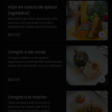
Atún en costra de quinua
(agridulce)
Medallón de atún apanado a la 
quinua con puré de camote y 
bañado en salsa de maracuyá
$16.000
Congrio a las rocas
Congrio relleno con queso, 
espinaca y champiñón bañado en 
salsa de camarón, locos y ostiones 
al estragón, acompañado de arroz 
con tinta de calamar
$15.500
Congrio a lo macho
Filete de pescado (congrio) 
bañado en salsa del mar y 
mariscos (camarón, pulpo, 