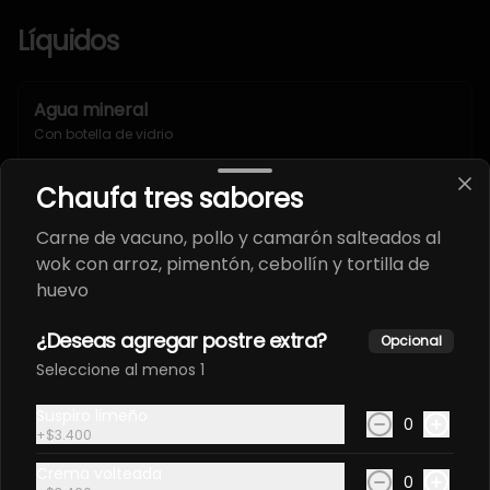
Líquidos
Agua mineral
Con botella de vidrio
Chaufa tres sabores
$2.800
Carne de vacuno, pollo y camarón salteados al
wok con arroz, pimentón, cebollín y tortilla de
huevo
Jugos naturales
Sabor a elección
¿Deseas agregar postre extra?
Opcional
Seleccione al menos 1
Suspiro limeño
0
$5.800
+
$3.400
Crema volteada
0