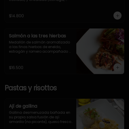
tomate y palta)
$14.800
Salmón a las tres hierbas
Medallón de salmón aromatizado 
a las finas hierbas de eneldo, 
estragón y romero acompañado 
con panaché de verduras
$16.500
Pastas y risottos
Ají de gallina
Gallina desmenuzada bañada en 
su propia salsa fusión de ají 
amarillo (no picante), queso fresco 
acompañado con arroz aceituna y 