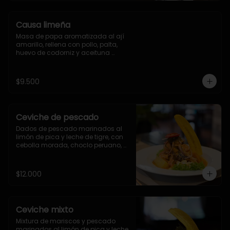
Causa limeña
Masa de papa aromatizada al ají 
amarillo, rellena con pollo, palta, 
huevo de codorniz y aceituna 
amarga de Azapa. Bañada en 
salsa huancaína.
$9.500
Ceviche de pescado
Dados de pescado marinados al 
limón de pica y leche de tigre, con 
cebolla morada, choclo peruano, 
camote, yuca y cancha
$12.000
Ceviche mixto
Mixtura de mariscos y pescado 
marinados al limón de pica y leche 