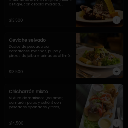
de tigre, con cebolla morada, 
choclo peruano, camote, yuca y 
cancha
$13.500
Ceviche selvado
Dados de pescado con 
camarones, machas, pulpo y 
pinzas de jaiba marinados al limón 
de pica y leche de tigre, 
aromatizado al cilantro con 
cebolla morada, choclo peruano, 
$13.500
yuca, camote y cancha
Chicharrón mixto
Mixtura de mariscos (calamar, 
camarón, pulpo y ostión) con 
pescados apanados y fritos, 
acompañado de papas doradas, 
salsa criolla y salsas de la casa
$14.500