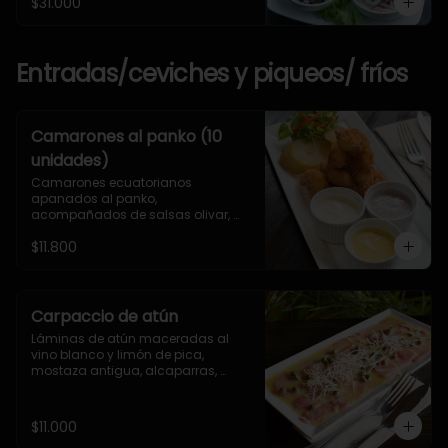
$31.000
Entradas/ceviches y piqueos/ fríos
Camarones al panko (10
unidades)
Camarones ecuatorianos 
apanados al panko, 
acompañados de salsas olivar, 
huancaína y mayonesa artesanal.
$11.800
Carpaccio de atún
Láminas de atún maceradas al 
vino blanco y limón de pica, 
mostaza antigua, alcaparras, 
eneldo, queso parmesano y aceite 
de oliva.
$11.000