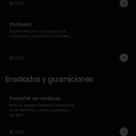
$11.000
Parihuela
Sopa cremosa, con pescados, 
mariscos y salsa de crustáceos.
$13.000
Ensaladas y guarniciones
Panaché de verduras
Brócoli, zapallo italiano, zanahoria, 
champiñones, choclo peruano y 
arvejas
$5.000