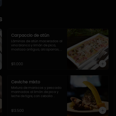
s
Carpaccio de atún
Láminas de atún maceradas al 
vino blanco y limón de pica, 
mostaza antigua, alcaparras, 
eneldo, queso parmesano y 
aceite de oliva.
$11.000
Ceviche mixto
Mixtura de mariscos y pescado 
marinados al limón de pica y 
leche de tigre, con cebolla 
morada, choclo peruano, 
camote, yuca y cancha
$13.500