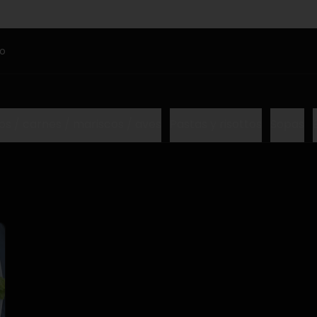
ho
s / carnes / mariscos / aves
Pastas y risottos
Sopas