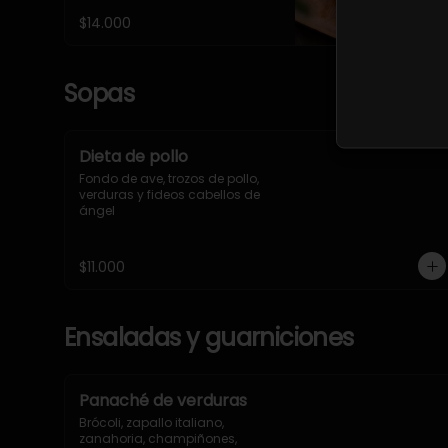
cebolla morada y tomate 
$14.000
cherry.
Sopas
Dieta de pollo
Fondo de ave, trozos de pollo, 
verduras y fideos cabellos de 
ángel
$11.000
Ensaladas y guarniciones
Panaché de verduras
Brócoli, zapallo italiano, 
zanahoria, champiñones, 