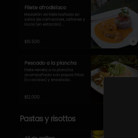
Filete afrodisíaco
Medallón de filete bañado en 
salsa de camarones, ostiones y 
locos (en estación) 
acompañado con arroz olivar
$16.500
Pescado a la plancha
Filete reineta a la plancha 
acompañado con papas fritas 
(o cocidas) y ensalada 
(lechuga, tomate y palta)
$12.000
Pastas y risottos