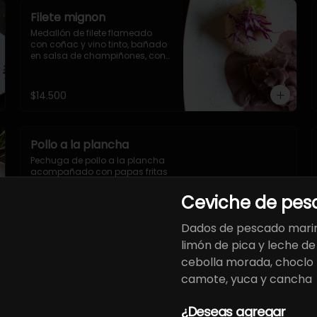
Filete mignon
Medallón de filete flameado 
con coñac y vino tinto, bañado 
en salsa de champiñones, con 
tocino crocante y 
acompañado con arroz.
$14.500
Pollo a la plancha
Pechuga de pollo a la plancha 
acompañado con papas fritas 
(o cocidas) y ensalada 
(lechuga, tomate y palta)
Ceviche de pes
$14.800
Dados de pescado marin
limón de pica y leche de 
cebolla morada, choclo
camote, yuca y cancha
¿Deseas agregar