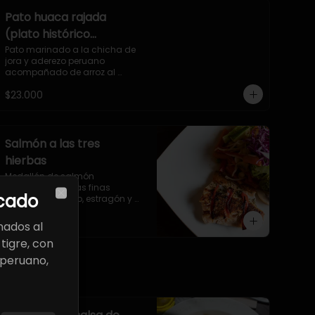
Pato huaca rajada
(plato histórico
peruano)
Pato marinado a la chicha de 
jora y aderezo peruano 
acompañado de arroz al 
cilantro y salsa criolla.
$23.000
Salmón a las tres
hierbas
Medallón de salmón 
aromatizado a las finas 
cado
hierbas de eneldo, estragón y 
Close
romero acompañado con 
$16.500
panaché de verduras
ados al
tigre, con
 peruano,