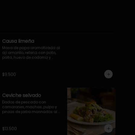
Causa limeña
Masa de papa aromatizada al 
ají amarillo, rellena con pollo, 
palta, huevo de codorniz y 
aceituna amarga de Azapa. 
Bañada en salsa huancaína.
$9.500
Ceviche selvado
Dados de pescado con 
camarones, machas, pulpo y 
pinzas de jaiba marinados al 
limón de pica y leche de tigre, 
aromatizado al cilantro con 
cebolla morada, choclo 
$13.500
peruano, yuca, camote y 