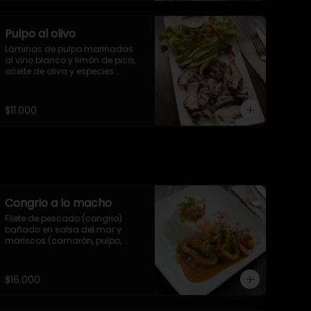
cancha
Pulpo al olivo
Láminas de pulpo marinadas 
al vino blanco y limón de pica, 
aceite de oliva y especies 
aromáticas, bañado en salsa 
olivar.
$11.000
Congrio a lo macho
Filete de pescado (congrio) 
bañado en salsa del mar y 
mariscos (camarón, pulpo, 
calamar y ostión) 
acompañado con arroz 
blanco.
$16.000