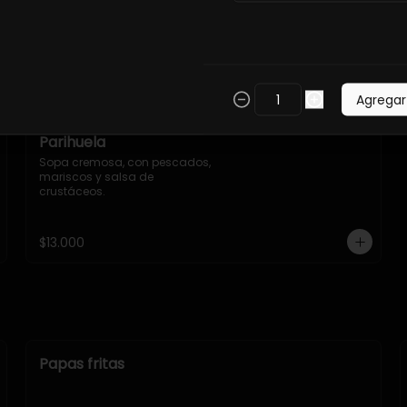
Agregar
Parihuela
Sopa cremosa, con pescados, 
mariscos y salsa de 
crustáceos.
$13.000
Papas fritas