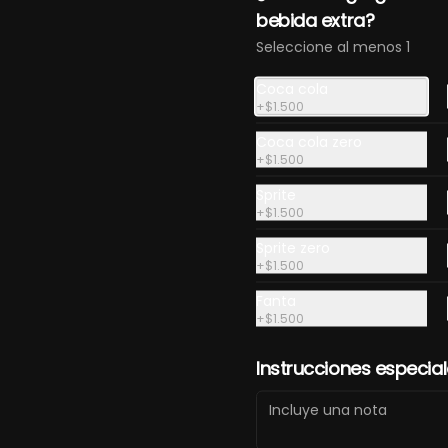
Chaufa tres sabores
bebida extra?
Carne de vacuno, pollo y 
camarón salteados al wok con 
Seleccione al menos 1
arroz, pimentón, cebollín y 
tortilla de huevo
Coca cola
+
$1.500
$14.000
Coca cola zero
+
$1.500
Lomo saltado
Sprite
Trozos de filete de vacuno 
+
$1.500
salteados al wok, con salsa de 
soya, vinagre, tomate y cebolla 
Sprite zero
morada, acompañado de 
+
$1.500
arroz y papas fritas
$13.500
Fanta
+
$1.500
Instrucciones especia