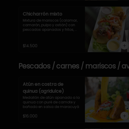
Chicharrón mixto
Mixtura de mariscos (calamar, 
camarón, pulpo y ostión) con 
pescados apanados y fritos, 
acompañado de papas 
doradas, salsa criolla y salsas 
de la casa
$14.500
Pescados / carnes / mariscos / a
Atún en costra de
quinua (agridulce)
Medallón de atún apanado a la 
quinua con puré de camote y 
bañado en salsa de maracuyá
$16.000