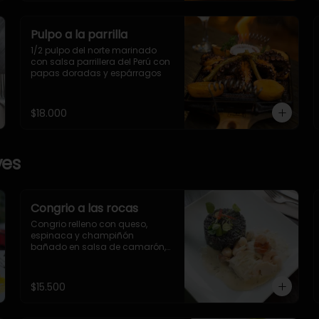
Pulpo a la parrilla
1/2 pulpo del norte marinado 
con salsa parrillera del Perú con 
papas doradas y espárragos
$18.000
ves
Congrio a las rocas
Congrio relleno con queso, 
espinaca y champiñón 
bañado en salsa de camarón, 
locos y ostiones al estragón, 
acompañado de arroz con 
tinta de calamar
$15.500