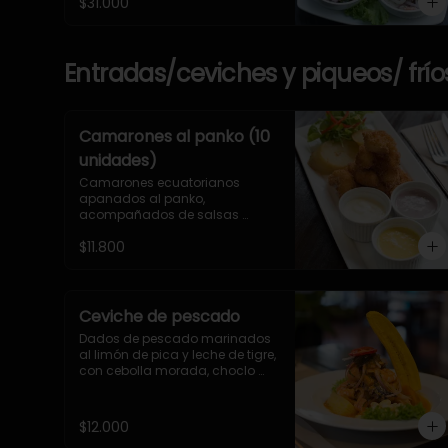
$31.000
Entradas/ceviches y piqueos/ frío
Camarones al panko (10
unidades)
Camarones ecuatorianos 
apanados al panko, 
acompañados de salsas 
olivar, huancaína y mayonesa 
$11.800
artesanal.
Ceviche de pescado
Dados de pescado marinados 
al limón de pica y leche de tigre, 
con cebolla morada, choclo 
peruano, camote, yuca y 
cancha
$12.000