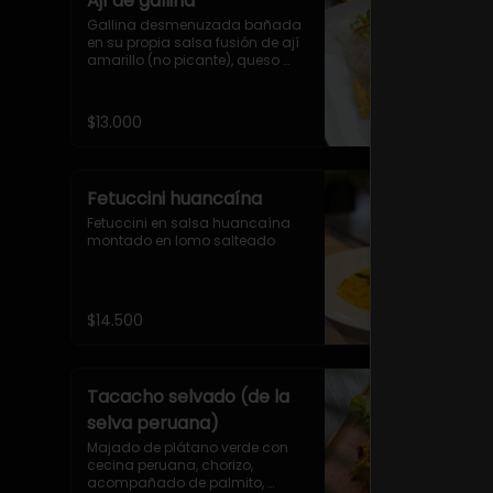
Ají de gallina
Gallina desmenuzada bañada 
en su propia salsa fusión de ají 
amarillo (no picante), queso 
fresco acompañado con arroz 
aceituna y huevo de codorniz.
$13.000
Fetuccini huancaína
Fetuccini en salsa huancaína 
montado en lomo salteado
$14.500
Tacacho selvado (de la
selva peruana)
Majado de plátano verde con 
cecina peruana, chorizo, 
acompañado de palmito, 